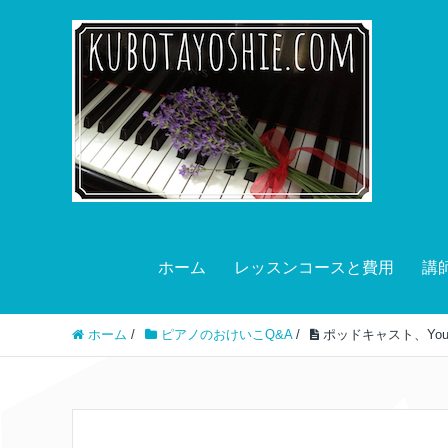
ホーム
レッスンコースと費用
講
ホーム
/
ピアノのおけいこQ&A
/
ポッドキャスト、Yo